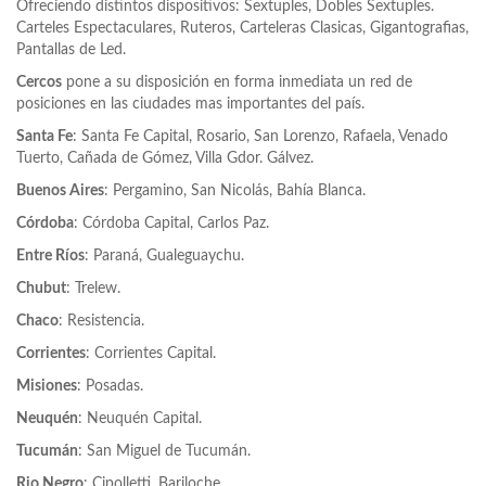
Ofreciendo distintos dispositivos: Sextuples, Dobles Sextuples.
Carteles Espectaculares, Ruteros, Carteleras Clasicas, Gigantografias,
Pantallas de Led.
Cercos
pone a su disposición en forma inmediata un red de
posiciones en las ciudades mas importantes del país.
Santa Fe
: Santa Fe Capital, Rosario, San Lorenzo, Rafaela, Venado
Tuerto, Cañada de Gómez, Villa Gdor. Gálvez.
Buenos Aires
: Pergamino, San Nicolás, Bahía Blanca.
Córdoba
: Córdoba Capital, Carlos Paz.
Entre Ríos
: Paraná, Gualeguaychu.
Chubut
: Trelew.
Chaco
: Resistencia.
Corrientes
: Corrientes Capital.
Misiones
: Posadas.
Neuquén
: Neuquén Capital.
Tucumán
: San Miguel de Tucumán.
Rio Negro
: Cipolletti, Bariloche.